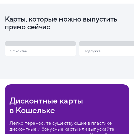
Карты, которые можно выпустить
прямо сейчас
л'Окситан
Подружка
Дисконтные карты
в Кошельке
Легко переносите существующие в пластике
дисконтные и бонусные карты или выпускайте