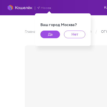
К
Москва
Ваш город
Москва
?
Главная
/
Каталог карт пользователей
/
ОГ
Да
Нет