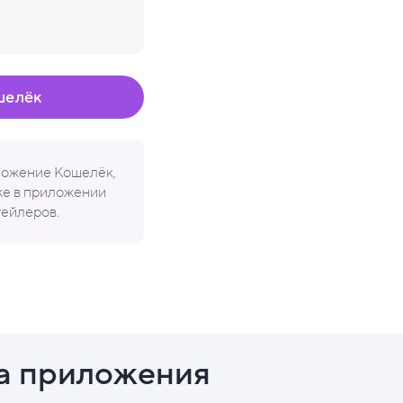
шелёк
иложение Кошелёк,
кже в приложении
тейлеров.
а приложения