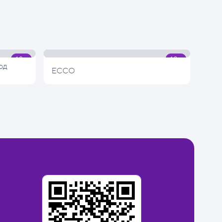
од
ECCO