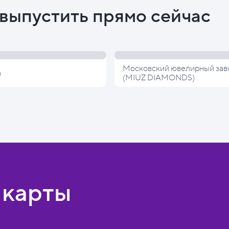
выпустить прямо сейчас
Московский ювелирный зав
а
(MIUZ DIAMONDS)
 карты