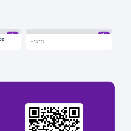
од
ECCO