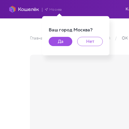
К
Москва
Ваш город
Москва
?
Главная
/
Каталог карт пользователей
/
ОК 
Да
Нет