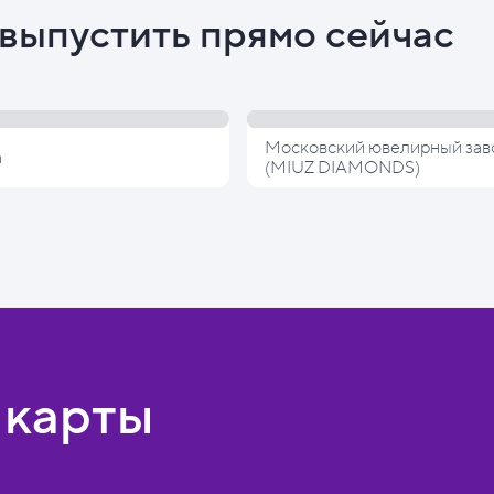
выпустить прямо сейчас
Московский ювелирный зав
а
(MIUZ DIAMONDS)
 карты