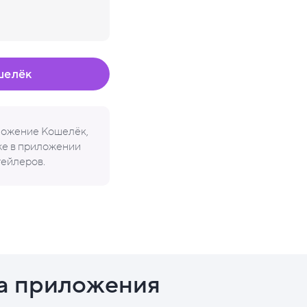
шелёк
иложение Кошелёк,
кже в приложении
тейлеров.
а приложения