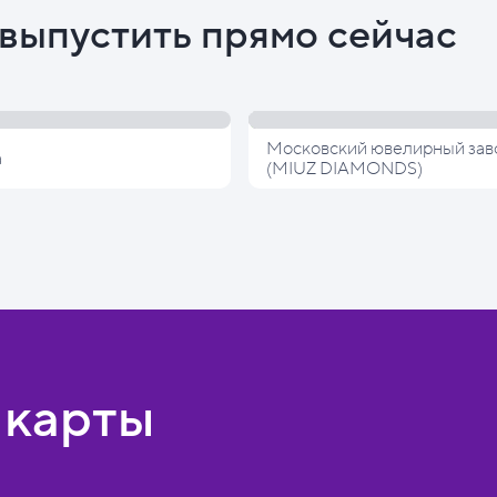
выпустить прямо сейчас
Московский ювелирный зав
а
(MIUZ DIAMONDS)
 карты