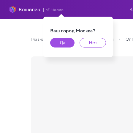
К
Москва
Ваш город
Москва
?
Главная
/
Каталог карт пользователей
/
Опт
Да
Нет