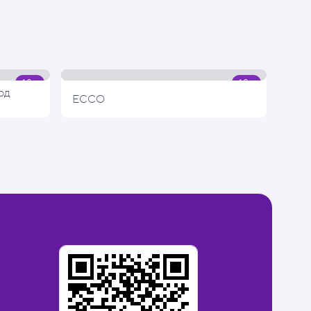
од
ECCO