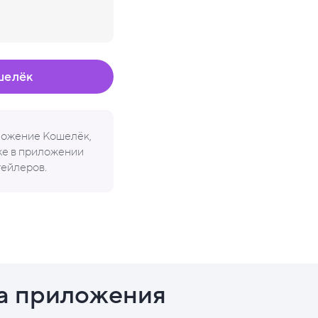
шелёк
иложение Кошелёк,
кже в приложении
тейлеров.
а приложения