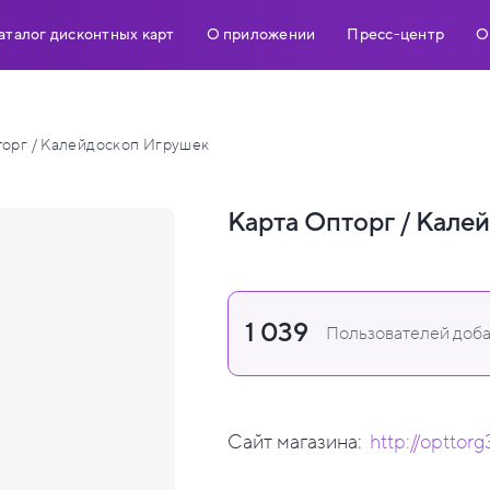
аталог дисконтных карт
О приложении
Пресс-центр
О
орг / Калейдоскоп Игрушек
Карта Опторг / Кале
1 039
Пользователей доба
Сайт магазина:
http://opttorg