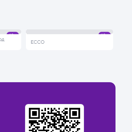
од
ECCO