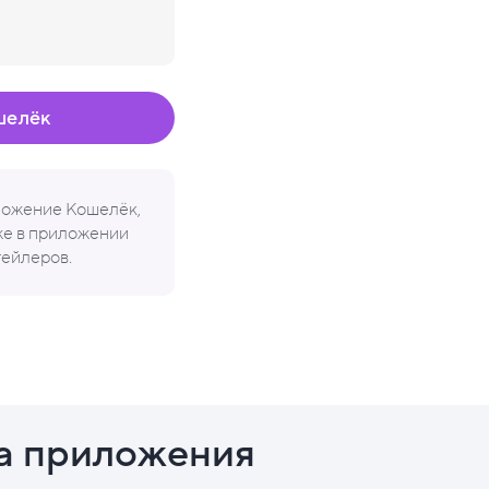
шелёк
иложение Кошелёк,
кже в приложении
тейлеров.
а приложения