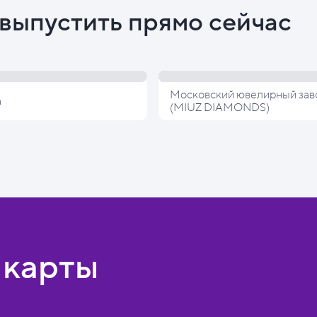
выпустить прямо сейчас
Московский ювелирный зав
а
(MIUZ DIAMONDS)
 карты