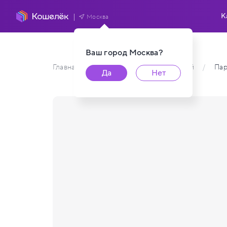
К
Москва
Ваш город
Москва
?
Главная
/
Каталог карт пользователей
/
Па
Да
Нет