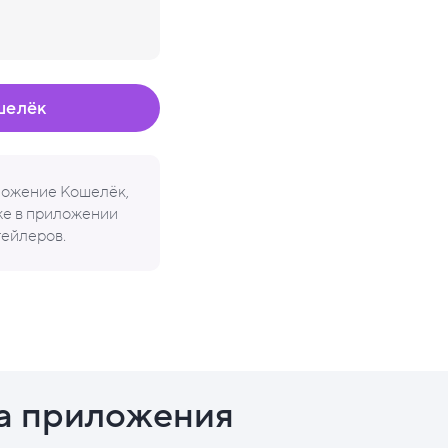
шелёк
иложение Кошелёк,
кже в приложении
тейлеров.
а приложения