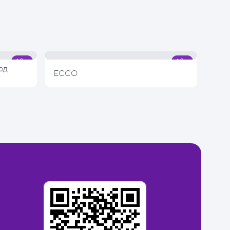
од
ECCO