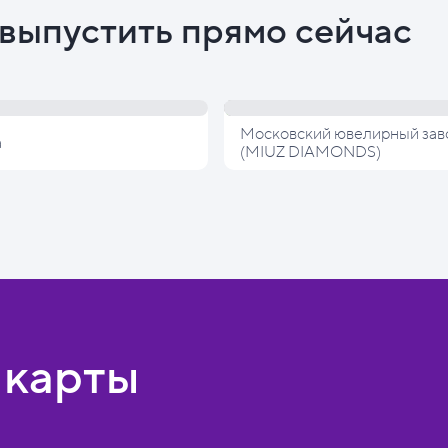
выпустить прямо сейчас
Московский ювелирный зав
а
(MIUZ DIAMONDS)
 карты