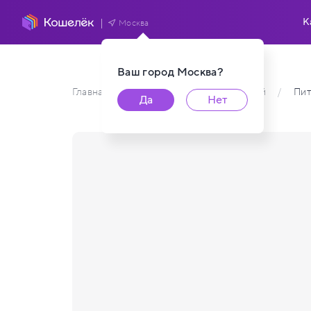
К
Москва
Ваш город
Москва
?
Главная
/
Каталог карт пользователей
/
Пит
Да
Нет