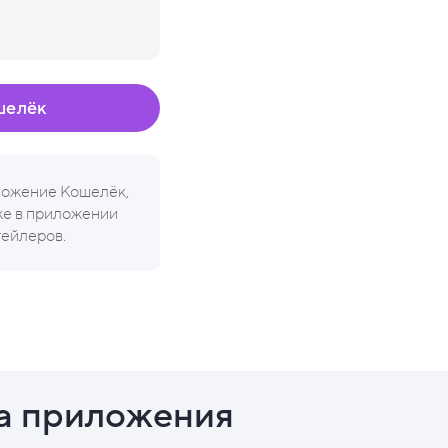
шелёк
иложение Кошелёк,
кже в приложении
тейлеров.
а приложения