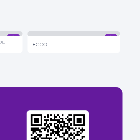
од
ECCO