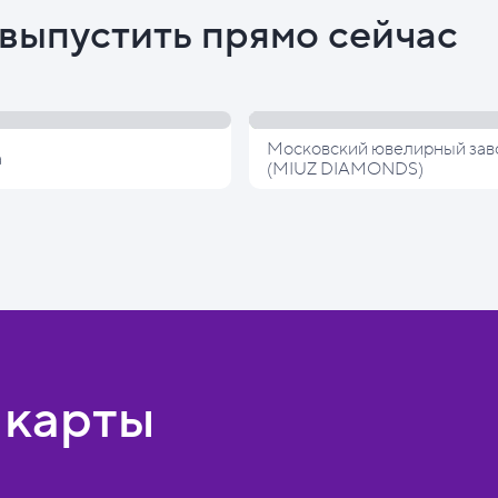
выпустить прямо сейчас
Московский ювелирный зав
а
(MIUZ DIAMONDS)
 карты