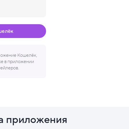
шелёк
иложение Кошелёк,
кже в приложении
тейлеров.
а приложения