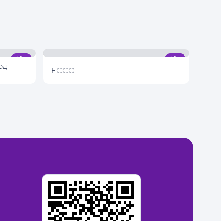
од
ECCO