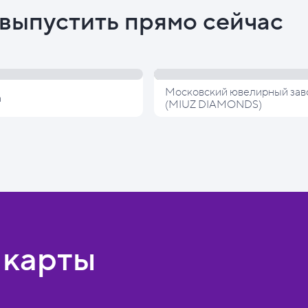
выпустить прямо сейчас
Московский ювелирный зав
а
(MIUZ DIAMONDS)
 карты