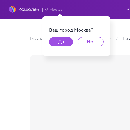
К
Москва
Ваш город
Москва
?
Главная
/
Каталог карт пользователей
/
Пив
Да
Нет