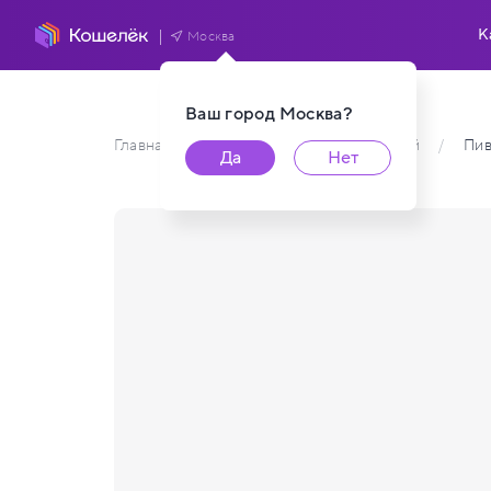
К
Москва
Ваш город
Москва
?
Главная
/
Каталог карт пользователей
/
Пи
Да
Нет