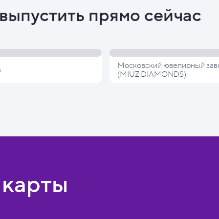
выпустить прямо сейчас
Московский ювелирный зав
а
(MIUZ DIAMONDS)
 карты