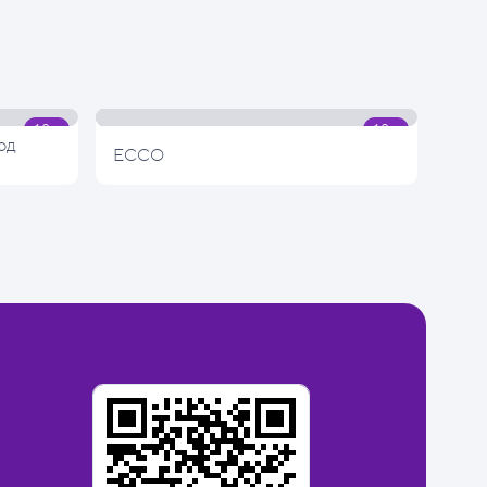
од
ECCO