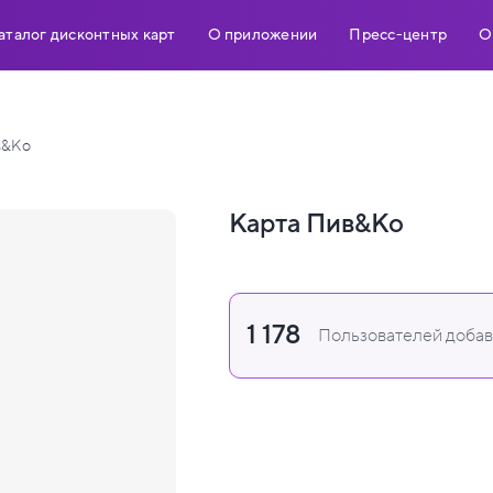
аталог дисконтных карт
О приложении
Пресс-центр
О
в&Ко
Карта Пив&Ко
1 178
Пользователей добави