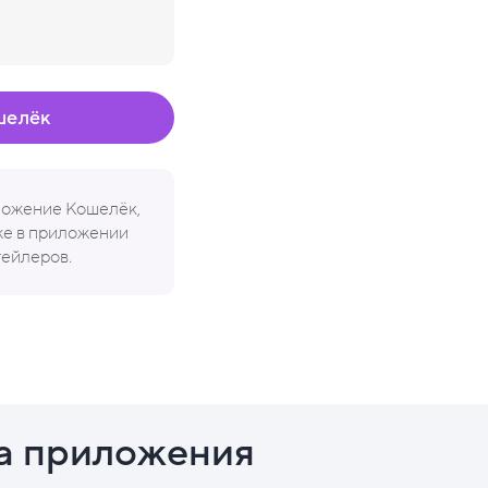
шелёк
иложение Кошелёк,
кже в приложении
тейлеров.
а приложения