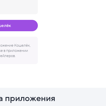
шелёк
иложение Кошелёк,
кже в приложении
тейлеров.
а приложения