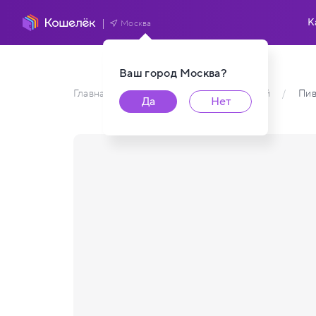
К
Москва
Ваш город
Москва
?
Главная
/
Каталог карт пользователей
/
Пив
Да
Нет