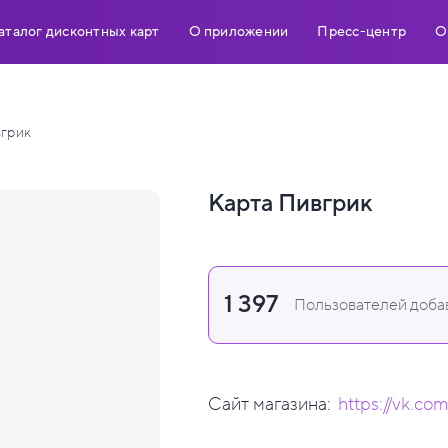
аталог дисконтных карт
О приложении
Пресс-центр
О
грик
Карта Пивгрик
1 397
Пользователей добав
Сайт магазина:
https://vk.co