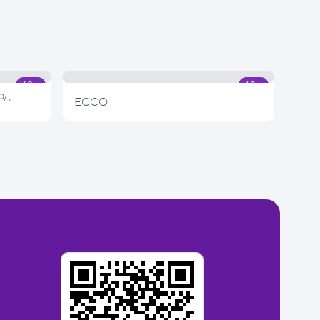
од
ECCO