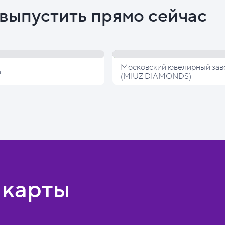
выпустить прямо сейчас
Московский ювелирный зав
а
(MIUZ DIAMONDS)
 карты