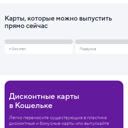
Карты, которые можно выпустить
прямо сейчас
л'Окситан
Подружка
Дисконтные карты
в Кошельке
Легко переносите существующие в пластике
дисконтные и бонусные карты или выпускайте