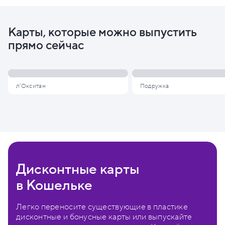
Карты, которые можно выпустить
прямо сейчас
л'Окситан
Подружка
Дисконтные карты
в Кошельке
Легко переносите существующие в пластике
дисконтные и бонусные карты или выпускайте