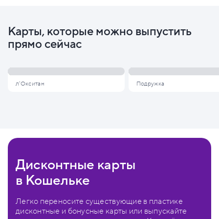
Карты, которые можно выпустить
прямо сейчас
л'Окситан
Подружка
Дисконтные карты
в Кошельке
Легко переносите существующие в пластике
дисконтные и бонусные карты или выпускайте