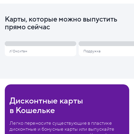
Карты, которые можно выпустить
прямо сейчас
л'Окситан
Подружка
Дисконтные карты
в Кошельке
Легко переносите существующие в пластике
дисконтные и бонусные карты или выпускайте