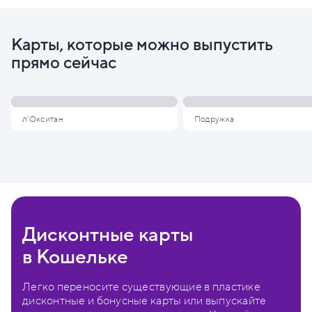
Карты, которые можно выпустить
прямо сейчас
л'Окситан
Подружка
Дисконтные карты
в Кошельке
Легко переносите существующие в пластике
дисконтные и бонусные карты или выпускайте