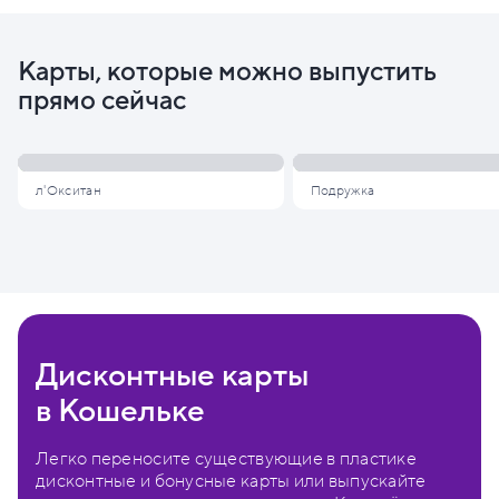
Карты, которые можно выпустить
прямо сейчас
л'Окситан
Подружка
Дисконтные карты
в Кошельке
Легко переносите существующие в пластике
дисконтные и бонусные карты или выпускайте