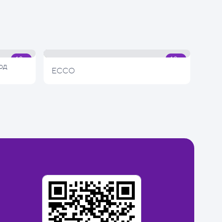
од
ECCO