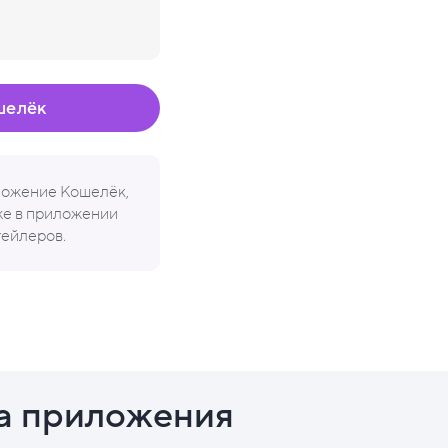
шелёк
иложение Кошелёк,
кже в приложении
тейлеров.
а приложения