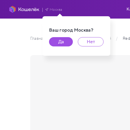
К
Москва
Ваш город
Москва
?
Главная
/
Каталог карт пользователей
/
Red
Да
Нет