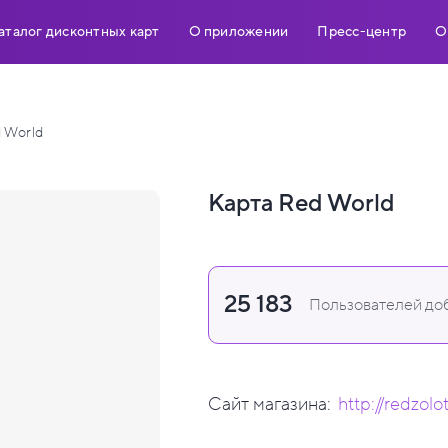
аталог дисконтных карт
О приложении
Пресс-центр
О
 World
Карта Red World
25 183
Пользователей доб
Сайт магазина:
http://redzolo