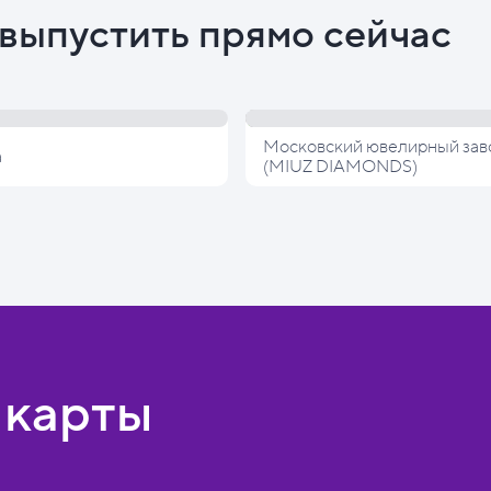
выпустить прямо сейчас
Московский ювелирный зав
а
(MIUZ DIAMONDS)
 карты