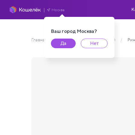
К
Москва
Ваш город
Москва
?
Главная
/
Каталог карт пользователей
/
Рин
Да
Нет