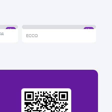
од
ECCO