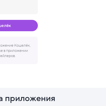
шелёк
иложение Кошелёк,
кже в приложении
тейлеров.
а приложения