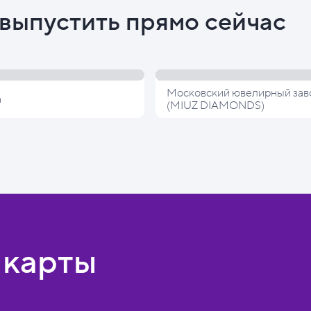
выпустить прямо сейчас
Московский ювелирный зав
а
(MIUZ DIAMONDS)
 карты