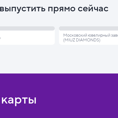
выпустить прямо сейчас
Московский ювелирный зав
а
(MIUZ DIAMONDS)
 карты