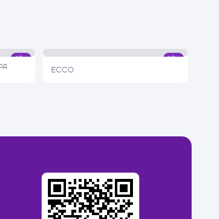
од
ECCO