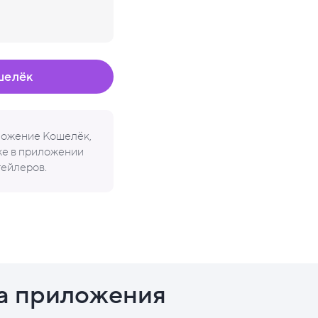
шелёк
иложение Кошелёк,
кже в приложении
тейлеров.
а приложения