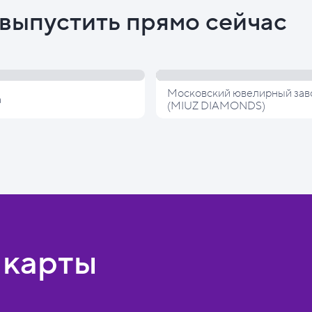
выпустить прямо сейчас
Московский ювелирный зав
а
(MIUZ DIAMONDS)
 карты