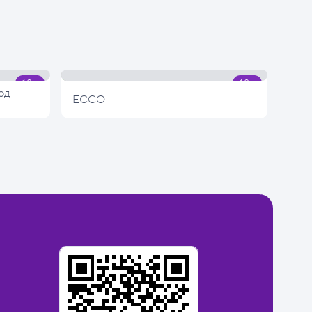
од
ECCO