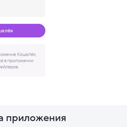
шелёк
иложение Кошелёк,
кже в приложении
тейлеров.
а приложения