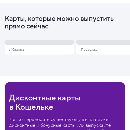
Карты, которые можно выпустить
прямо сейчас
л'Окситан
Подружка
Дисконтные карты
в Кошельке
Легко переносите существующие в пластике
дисконтные и бонусные карты или выпускайте