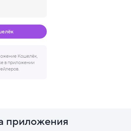
шелёк
иложение Кошелёк,
кже в приложении
тейлеров.
а приложения