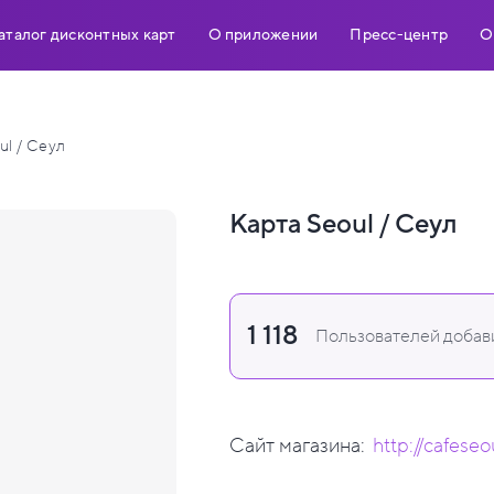
аталог дисконтных карт
О приложении
Пресс-центр
О
ul / Сеул
Карта Seoul / Сеул
1 118
Пользователей добави
Сайт магазина:
http://cafeseo