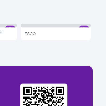
од
ECCO