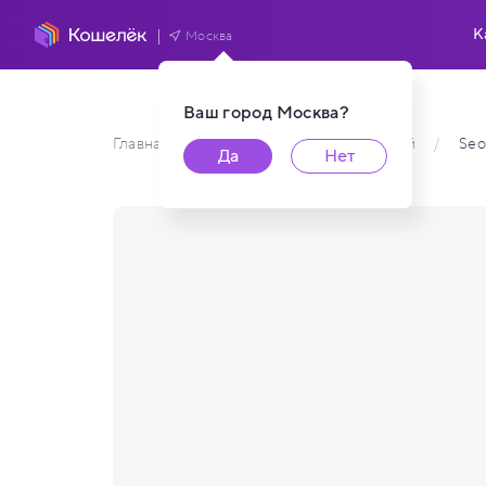
К
Москва
Ваш город
Москва
?
Главная
/
Каталог карт пользователей
/
Seo
Да
Нет