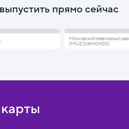
выпустить прямо сейчас
Московский ювелирный зав
а
(MIUZ DIAMONDS)
 карты