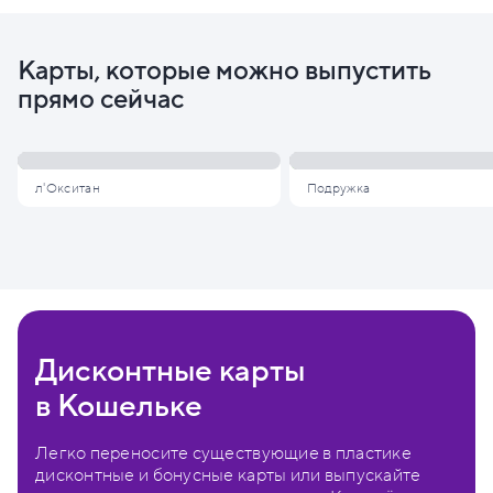
Карты, которые можно выпустить
прямо сейчас
л'Окситан
Подружка
Дисконтные карты
в Кошельке
Легко переносите существующие в пластике
дисконтные и бонусные карты или выпускайте