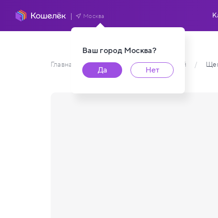
К
Москва
Ваш город
Москва
?
Главная
/
Каталог карт пользователей
/
Щег
Да
Нет