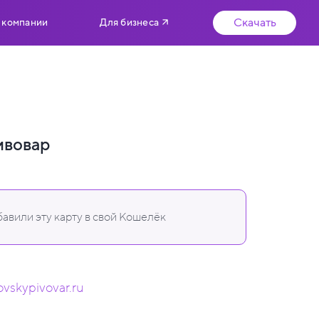
Скачать
 компании
Для бизнеса
ивовар
авили эту карту в свой Кошелёк
ovskypivovar.ru