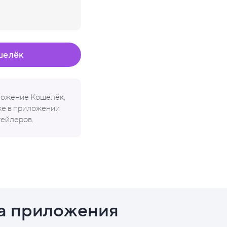
шелёк
иложение Кошелёк,
кже в приложении
тейлеров.
а приложения