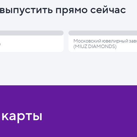
выпустить прямо сейчас
Московский ювелирный зав
а
(MIUZ DIAMONDS)
 карты