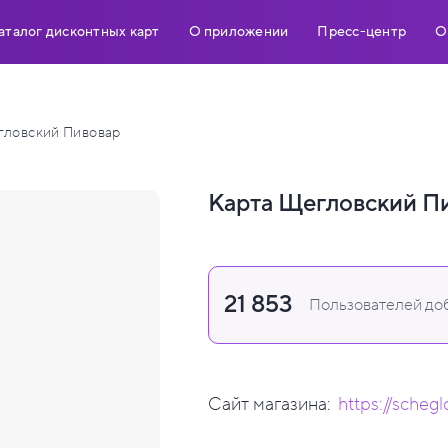
аталог дисконтных карт
О приложении
Пресс-центр
О
ловский Пивовар
Карта Щегловский П
21 853
Пользователей доб
Сайт магазина:
https://schegl