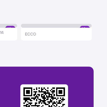
од
ECCO