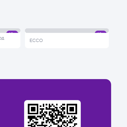
од
ECCO