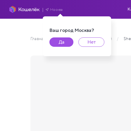
К
Москва
Ваш город
Москва
?
Главная
/
Каталог карт пользователей
/
She
Да
Нет