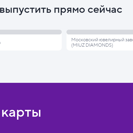
выпустить прямо сейчас
Московский ювелирный зав
а
(MIUZ DIAMONDS)
 карты