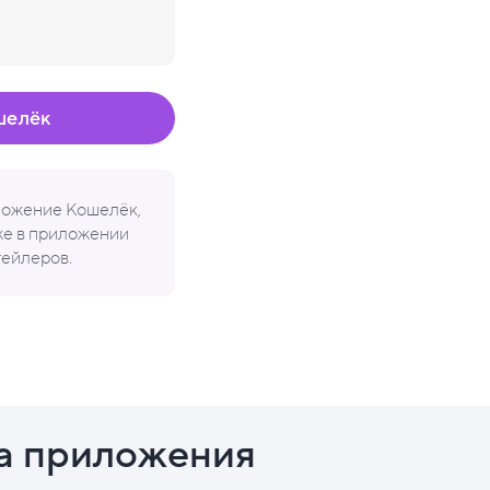
шелёк
иложение Кошелёк,
кже в приложении
тейлеров.
а приложения