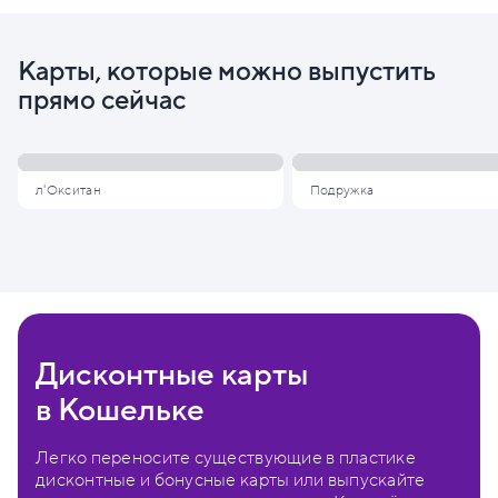
Карты, которые можно выпустить
прямо сейчас
л'Окситан
Подружка
Дисконтные карты
в Кошельке
Легко переносите существующие в пластике
дисконтные и бонусные карты или выпускайте