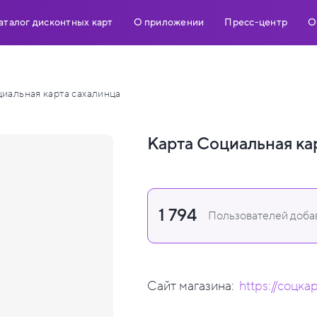
аталог дисконтных карт
О приложении
Пресс-центр
О
иальная карта сахалинца
Карта Социальная ка
1 794
Пользователей добав
Сайт магазина:
https://соцка