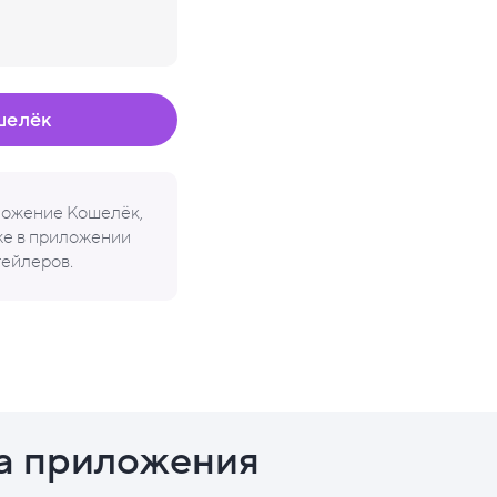
шелёк
иложение Кошелёк,
кже в приложении
тейлеров.
а приложения