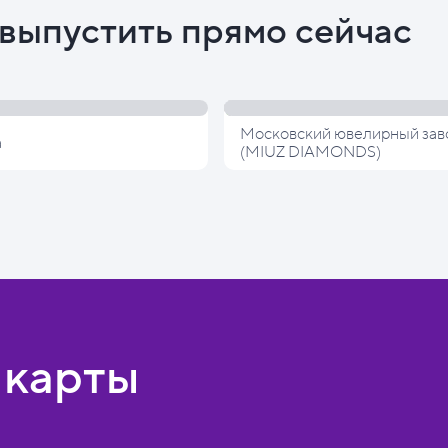
выпустить прямо сейчас
Московский ювелирный зав
а
(MIUZ DIAMONDS)
 карты