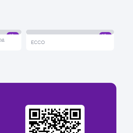
од
ECCO