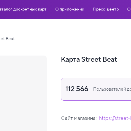
аталог дисконтных карт
О приложении
Пресс-центр
О
eet Beat
Карта Street Beat
112 566
Пользователей до
Сайт магазина:
https://street