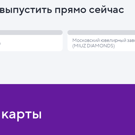
выпустить прямо сейчас
Московский ювелирный зав
а
(MIUZ DIAMONDS)
 карты