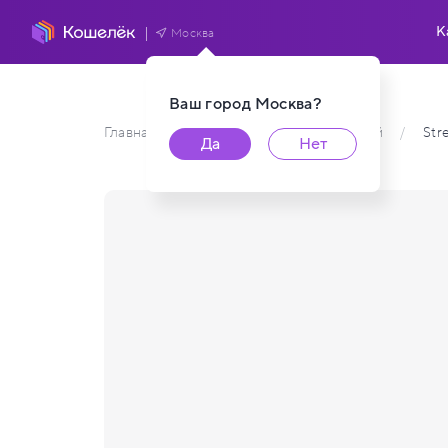
К
Москва
Ваш город
Москва
?
Главная
/
Каталог карт пользователей
/
Str
Да
Нет