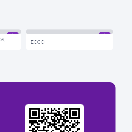
од
ECCO