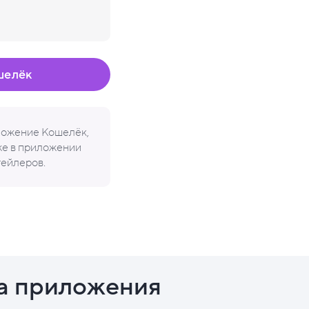
шелёк
иложение Кошелёк,
кже в приложении
тейлеров.
а приложения