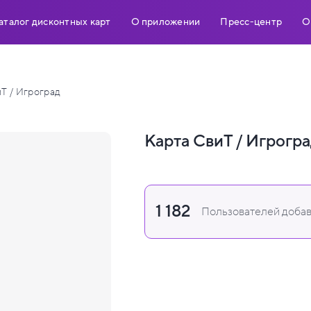
аталог дисконтных карт
О приложении
Пресс-центр
О
Т / Игроград
Карта СвиТ / Игрогра
1 182
Пользователей добав