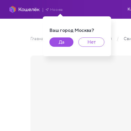
К
Москва
Ваш город
Москва
?
Главная
/
Каталог карт пользователей
/
Сви
Да
Нет