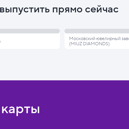
выпустить прямо сейчас
Московский ювелирный зав
а
(MIUZ DIAMONDS)
 карты