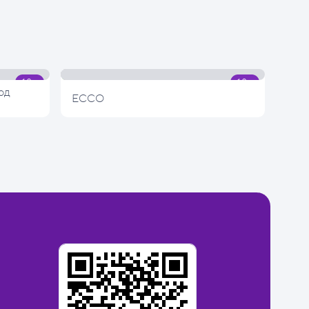
од
ECCO