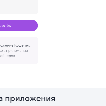
шелёк
иложение Кошелёк,
кже в приложении
тейлеров.
а приложения