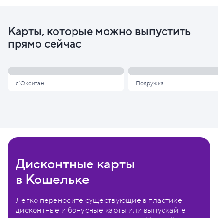
Карты, которые можно выпустить
прямо сейчас
л'Окситан
Подружка
Дисконтные карты
в Кошельке
Легко переносите существующие в пластике
дисконтные и бонусные карты или выпускайте