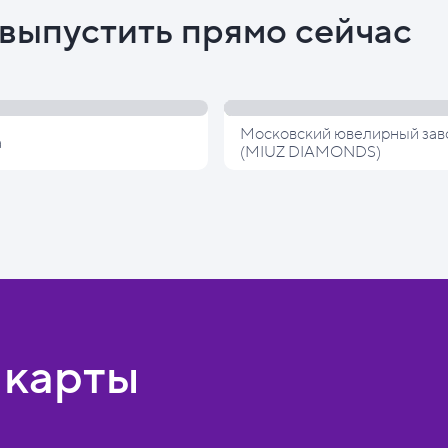
выпустить прямо сейчас
Московский ювелирный зав
а
(MIUZ DIAMONDS)
 карты