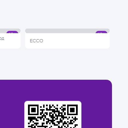
од
ECCO