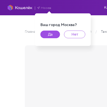
К
Москва
Ваш город
Москва
?
Главная
/
Каталог карт пользователей
/
Так
Да
Нет