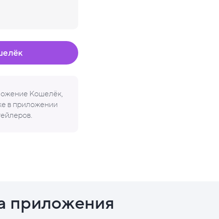
шелёк
иложение Кошелёк,
кже в приложении
тейлеров.
а приложения