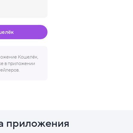
шелёк
иложение Кошелёк,
кже в приложении
тейлеров.
а приложения