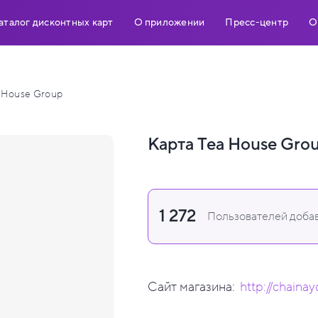
аталог дисконтных карт
О приложении
Пресс-центр
О
 House Group
Карта Tea House Gro
1 272
Пользователей добав
Сайт магазина:
http://chaina