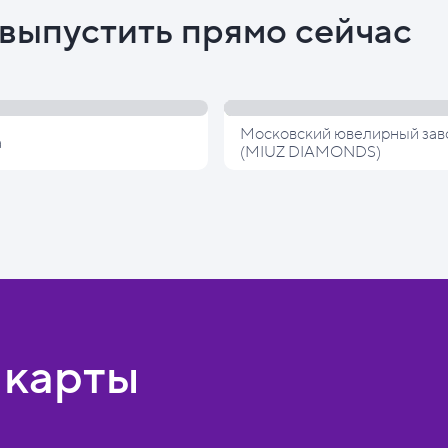
выпустить прямо сейчас
Московский ювелирный зав
а
(MIUZ DIAMONDS)
 карты