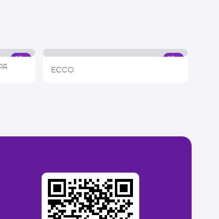
од
ECCO