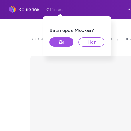
К
Москва
Ваш город
Москва
?
Главная
/
Каталог карт пользователей
/
То
Да
Нет