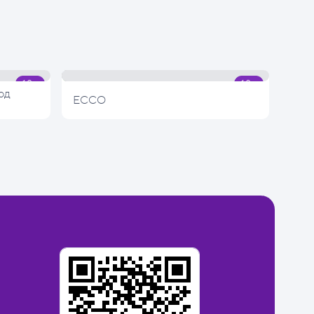
од
ECCO