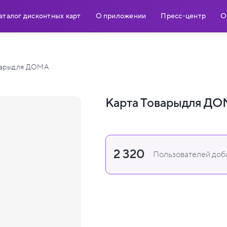
аталог дисконтных карт
О приложении
Пресс-центр
О
варыдля ДОМА
Карта Товарыдля Д
2 320
Пользователей доба