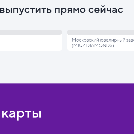
выпустить прямо сейчас
Московский ювелирный зав
а
(MIUZ DIAMONDS)
 карты