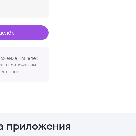
шелёк
иложение Кошелёк,
кже в приложении
тейлеров.
а приложения