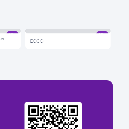
од
ECCO