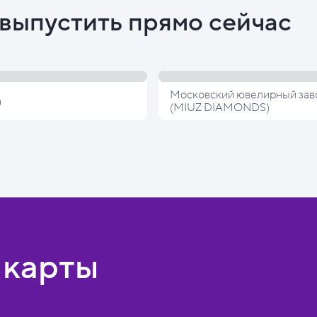
выпустить прямо сейчас
Московский ювелирный зав
а
(MIUZ DIAMONDS)
 карты