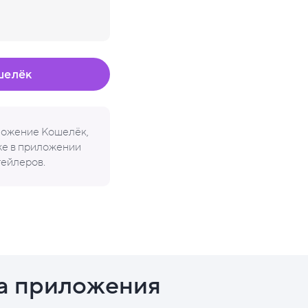
шелёк
иложение Кошелёк,
кже в приложении
тейлеров.
а приложения