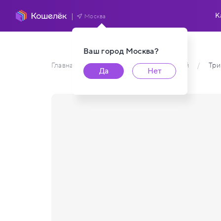
К
Москва
Ваш город
Москва
?
Главная
/
Каталог карт пользователей
/
Три
Да
Нет