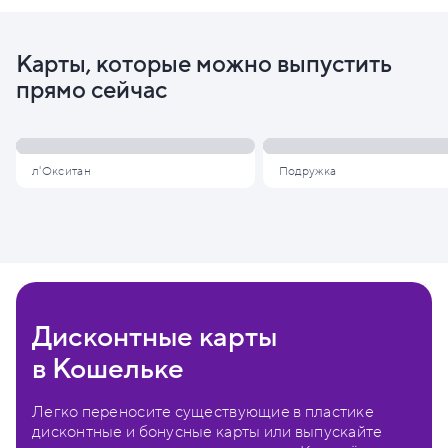
Карты, которые можно выпустить
прямо сейчас
л'Окситан
Подружка
Дисконтные карты
в Кошельке
Легко переносите существующие в пластике
дисконтные и бонусные карты или выпускайте