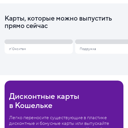
Карты, которые можно выпустить
прямо сейчас
л'Окситан
Подружка
Дисконтные карты
в Кошельке
Легко переносите существующие в пластике
дисконтные и бонусные карты или выпускайте