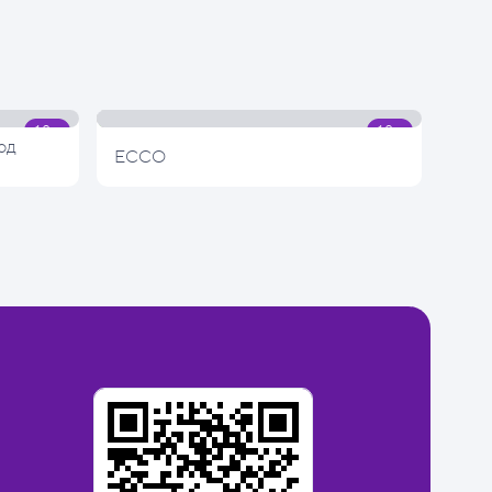
од
ECCO