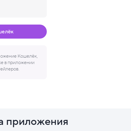
шелёк
иложение Кошелёк,
кже в приложении
тейлеров.
а приложения