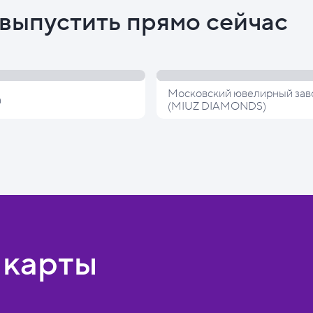
выпустить прямо сейчас
Московский ювелирный зав
а
(MIUZ DIAMONDS)
 карты