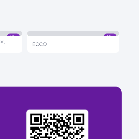
од
ECCO