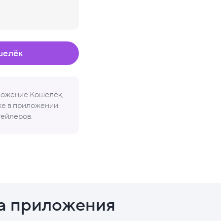
шелёк
иложение Кошелёк,
кже в приложении
тейлеров.
а приложения