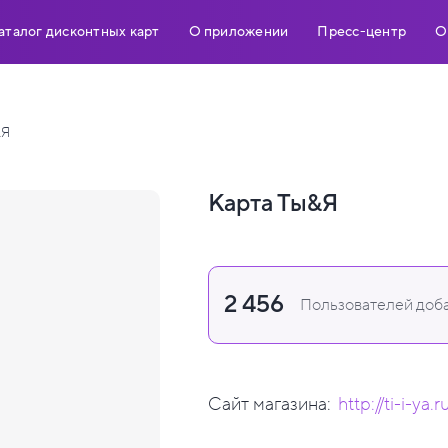
аталог дисконтных карт
О приложении
Пресс-центр
О
&Я
Карта Ты&Я
2 456
Пользователей доба
Сайт магазина:
http://ti-i-ya.r