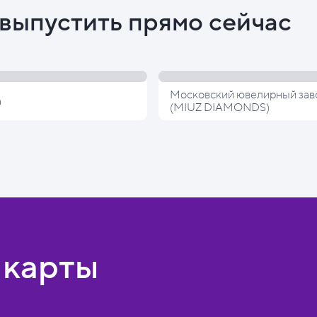
выпустить прямо сейчас
Московский ювелирный зав
а
(MIUZ DIAMONDS)
 карты