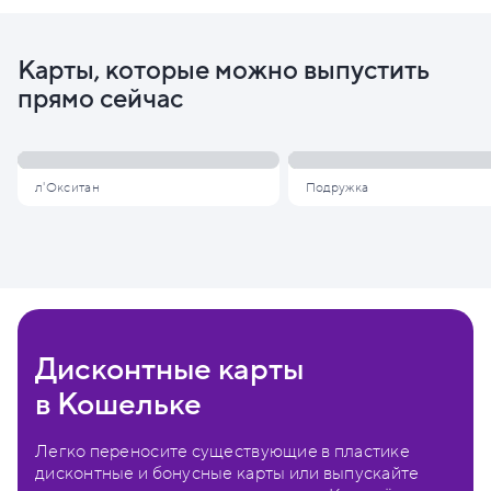
Карты, которые можно выпустить
прямо сейчас
л'Окситан
Подружка
Дисконтные карты
в Кошельке
Легко переносите существующие в пластике
дисконтные и бонусные карты или выпускайте