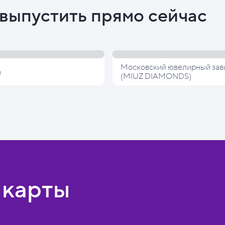
выпустить прямо сейчас
Московский ювелирный зав
а
(MIUZ DIAMONDS)
 карты