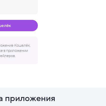
шелёк
иложение Кошелёк,
кже в приложении
тейлеров.
а приложения