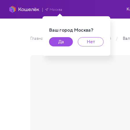
К
Москва
Ваш город
Москва
?
Главная
/
Каталог карт пользователей
/
Вал
Да
Нет