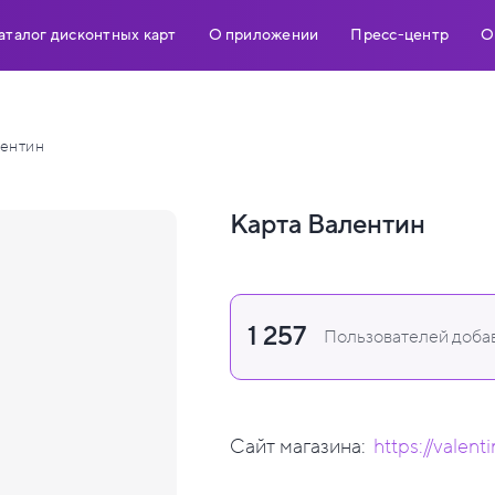
аталог дисконтных карт
О приложении
Пресс-центр
О
ентин
Карта Валентин
1 257
Пользователей добав
Сайт магазина:
https://valent