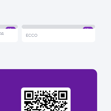
од
ECCO