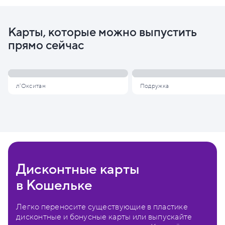
Карты, которые можно выпустить
прямо сейчас
л'Окситан
Подружка
Дисконтные карты
в Кошельке
Легко переносите существующие в пластике
дисконтные и бонусные карты или выпускайте