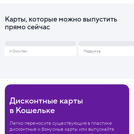
Карты, которые можно выпустить
прямо сейчас
л'Окситан
Подружка
Дисконтные карты
в Кошельке
Легко переносите существующие в пластике
дисконтные и бонусные карты или выпускайте