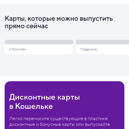
Карты, которые можно выпустить
прямо сейчас
л'Окситан
Подружка
Дисконтные карты
в Кошельке
Легко переносите существующие в пластике
дисконтные и бонусные карты или выпускайте