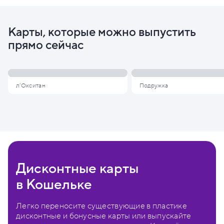
Карты, которые можно выпустить
прямо сейчас
л'Окситан
Подружка
Дисконтные карты
в Кошельке
Легко переносите существующие в пластике
дисконтные и бонусные карты или выпускайте