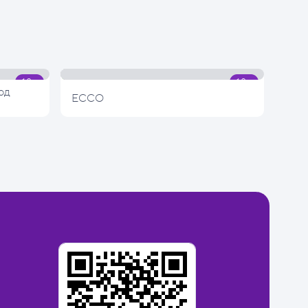
од
ECCO