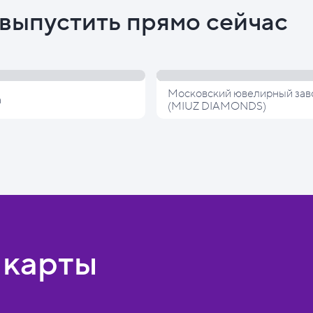
выпустить прямо сейчас
Московский ювелирный зав
а
(MIUZ DIAMONDS)
 карты