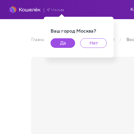
К
Москва
Ваш город
Москва
?
Главная
/
Каталог карт пользователей
/
Вос
Да
Нет