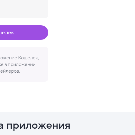
шелёк
иложение Кошелёк,
кже в приложении
тейлеров.
а приложения