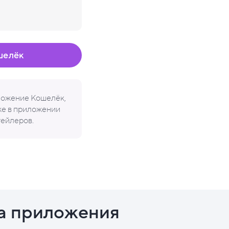
шелёк
иложение Кошелёк,
кже в приложении
тейлеров.
а приложения