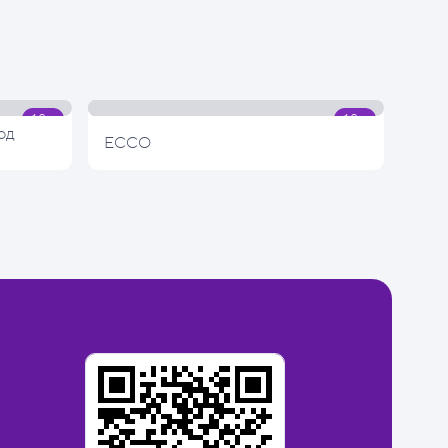
од
ECCO