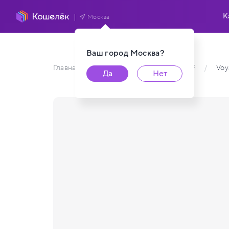
К
Москва
Ваш город
Москва
?
Главная
/
Каталог карт пользователей
/
Voy
Да
Нет