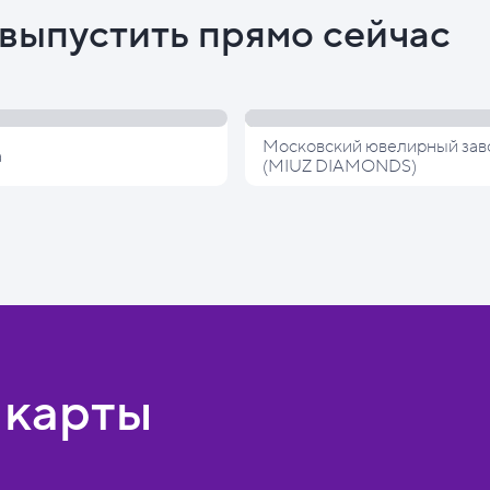
выпустить прямо сейчас
Московский ювелирный зав
а
(MIUZ DIAMONDS)
 карты