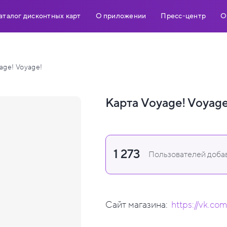
аталог дисконтных карт
О приложении
Пресс-центр
О
age! Voyage!
Карта Voyage! Voyage
1 273
Пользователей добав
Сайт магазина:
https://vk.c