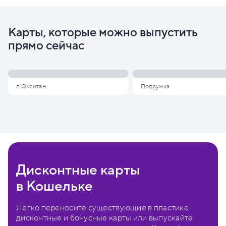
Карты, которые можно выпустить
прямо сейчас
л'Окситан
Подружка
Дисконтные карты
в Кошельке
Легко переносите существующие в пластике
дисконтные и бонусные карты или выпускайте