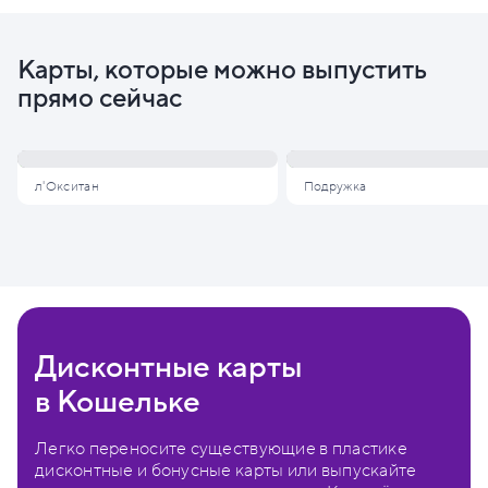
Карты, которые можно выпустить
прямо сейчас
л'Окситан
Подружка
Дисконтные карты
в Кошельке
Легко переносите существующие в пластике
дисконтные и бонусные карты или выпускайте