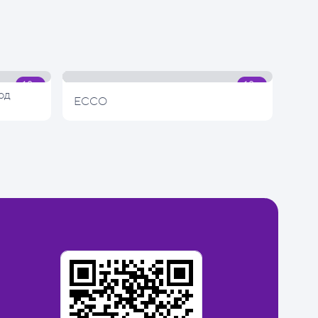
од
ECCO