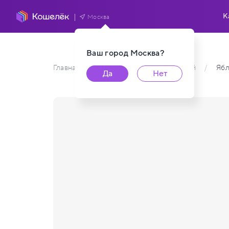
К
Москва
Ваш город
Москва
?
Главная
/
Каталог карт пользователей
/
Яб
Да
Нет