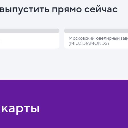
выпустить прямо сейчас
Московский ювелирный зав
а
(MIUZ DIAMONDS)
 карты