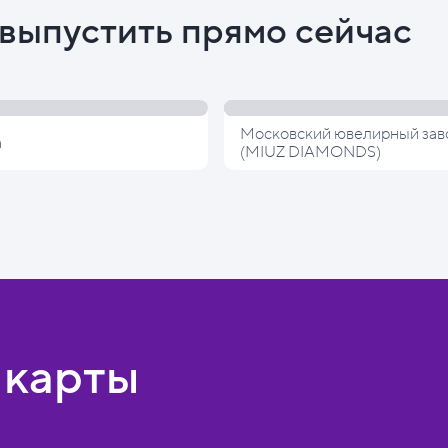
выпустить прямо сейчас
Московский ювелирный зав
а
(MIUZ DIAMONDS)
 карты