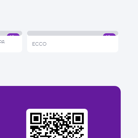
од
ECCO