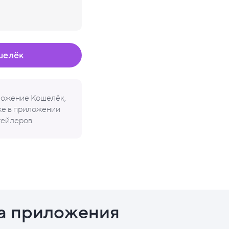
шелёк
иложение Кошелёк,
кже в приложении
тейлеров.
а приложения